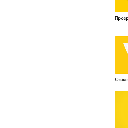
Прозр
Стике