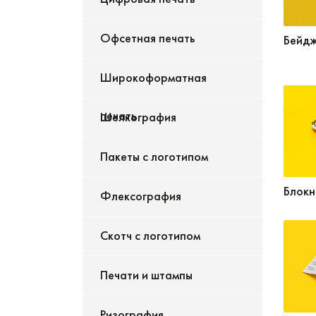
Офсетная печать
Бейд
Широкоформатная
печать
Шелкография
Пакеты с логотипом
Блокн
Флексография
Скотч с логотипом
Печати и штампы
Ризография