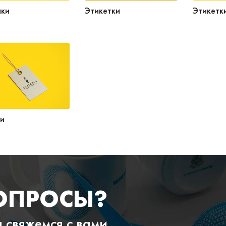
ики
Этикетки
Этикетк
и
ОПРОСЫ?
ы свяжемся с вами