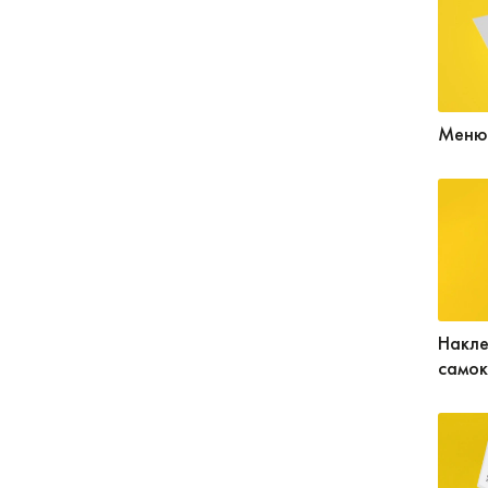
Меню
Накле
самок