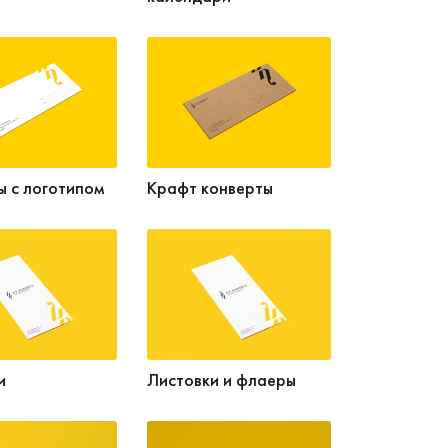
ы с логотипом
Крафт конверты
и
Листовки и флаеры