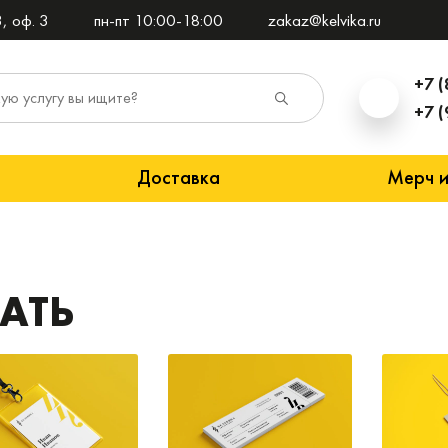
, оф. 3
пн-пт 10:00-18:00
zakaz@kelvika.ru
+7 (
+7 (
Доставка
Мерч и
АТЬ