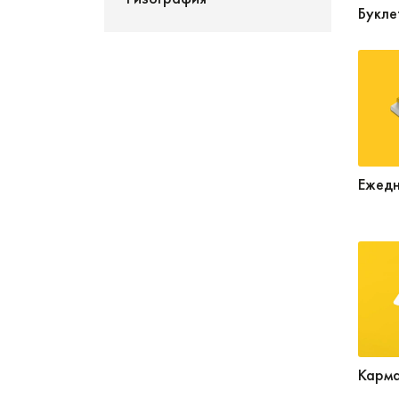
Букле
Ежедн
Карма