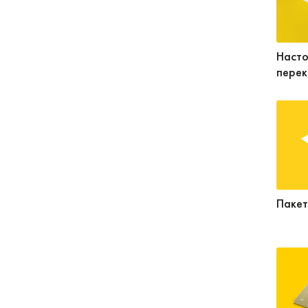
Насто
перек
Пакет