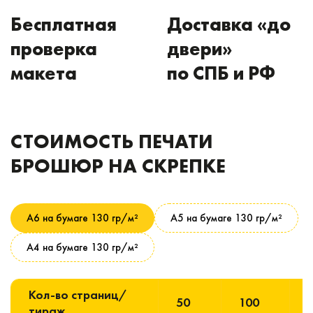
Бесплатная
Доставка «до
проверка
двери»
макета
по СПБ и РФ
СТОИМОСТЬ ПЕЧАТИ
БРОШЮР НА СКРЕПКЕ
А6 на бумаге 130 гр/м²
А5 на бумаге 130 гр/м²
А4 на бумаге 130 гр/м²
Кол-во страниц/
50
100
тираж