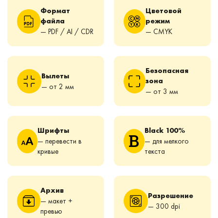
Формат
Цветовой
файла
режим
— PDF / AI / CDR
— CMYK
Безопасная
Вылеты
зона
— от 2 мм
— от 3 мм
Шрифты
Black 100%
— перевести в
— для мелкого
кривые
текста
Архив
Разрешение
— макет +
— 300 dpi
превью