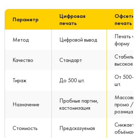
Цифровая
Офсетна
Параметр
печать
печать
Печать че
Метод
Цифровой вывод
форму
Стабильн
Качество
Стандарт
высокое
От 500–
Тираж
До 500 шт.
шт.
Массовый
Пробные партии,
Назначение
промо /
кастомизация
розница
Снижается
Стоимость
Предсказуемая
объёмах