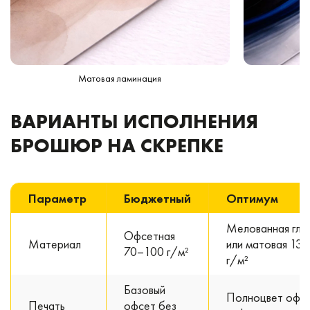
Матовая ламинация
ВАРИАНТЫ ИСПОЛНЕНИЯ
БРОШЮР НА СКРЕПКЕ
Параметр
Бюджетный
Оптимум
Мелованная гля
Офсетная
Материал
или матовая 13
70–100 г/м²
г/м²
Базовый
Полноцвет офс
Печать
офсет без