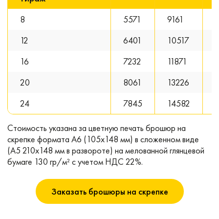
8
5571
9161
12
6401
10517
16
7232
11871
20
8061
13226
24
7845
14582
Стоимость указана за цветную печать брошюр на
скрепке формата А6 (105х148 мм) в сложенном виде
(А5 210х148 мм в развороте) на мелованной глянцевой
бумаге 130 гр/м² с учетом НДС 22%.
Заказать брошюры на скрепке