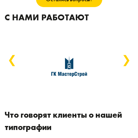
для единого стиля в вашем маркетинговом
С НАМИ РАБОТАЮТ
проекте.
❮
❯
Что говорят клиенты о нашей
типографии