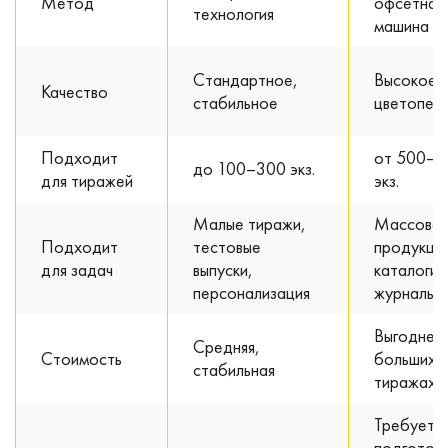
Метод
офсетная
технология
машина
Стандартное,
Высокое, 
Качество
стабильное
цветопер
Подходит
от 500–1
до 100–300 экз.
для тиражей
экз.
Малые тиражи,
Массовая
Подходит
тестовые
продукция
для задач
выпуски,
каталоги,
персонализация
журналы
Выгоднее
Средняя,
Стоимость
больших
стабильная
тиражах
Требует
подготов