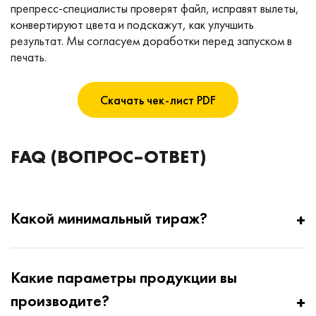
препресс-специалисты проверят файл, исправят вылеты,
конвертируют цвета и подскажут, как улучшить
результат. Мы согласуем доработки перед запуском в
печать.
Скачать чек-лист PDF
FAQ (ВОПРОС–ОТВЕТ)
Какой минимальный тираж?
Минимальный тираж печати книг и журналов —
Какие параметры продукции вы
от 50 экземпляров. Это позволяет сохранить
производите?
стабильное качество и оптимизировать процесс