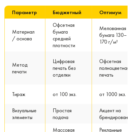
Параметр
Бюджетный
Оптимум
Офсетная
Мелованная
Материал
бумага
бумага 130–
/ основа
средней
170 г/м²
плотности
Цифровая
Офсетная
Метод
печать без
полноцветная
печати
отделки
печать
Тираж
от 100 экз.
от 1000 экз.
Визуальные
Простая
Акцент на
элементы
подача
брендировани
Массовая
Рекламные