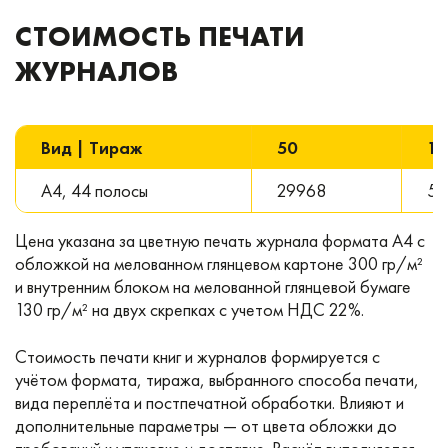
СТОИМОСТЬ ПЕЧАТИ
ЖУРНАЛОВ
Вид | Тираж
50
10
А4, 44 полосы
29968
58
Цена указана за цветную печать журнала формата А4 с
обложкой на мелованном глянцевом картоне 300 гр/м²
и внутренним блоком на мелованной глянцевой бумаге
130 гр/м² на двух скрепках с учетом НДС 22%.
Стоимость печати книг и журналов формируется с
учётом формата, тиража, выбранного способа печати,
вида переплёта и постпечатной обработки. Влияют и
дополнительные параметры — от цвета обложки до