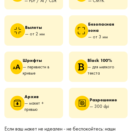
— PDF / AI / CDR
— CMYK
Безопасная
Вылеты
зона
— от 2 мм
— от 3 мм
Шрифты
Black 100%
— перевести в
— для мелкого
кривые
текста
Архив
Разрешение
— макет +
— 300 dpi
превью
Если ваш макет не идеален - не беспокойтесь: наши