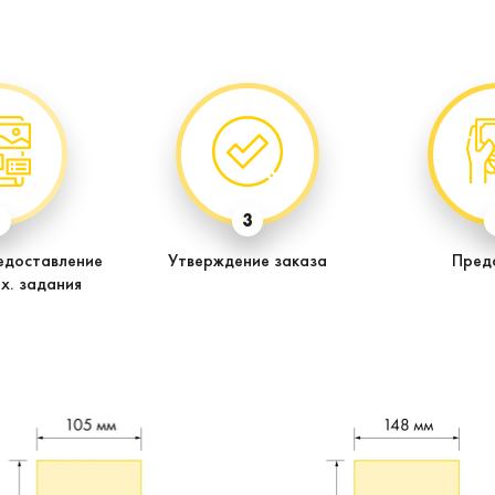
2
3
едоставление
Утверждение заказа
Пред
х. задания