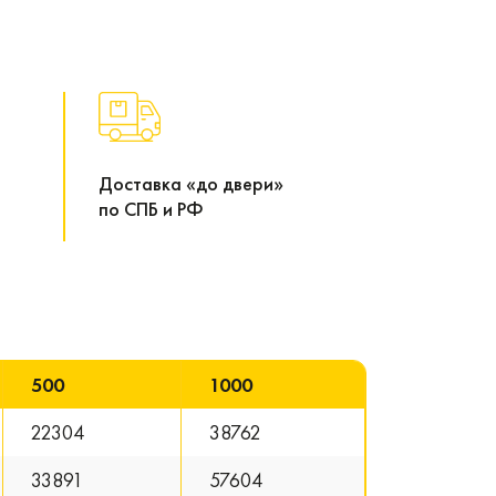
Доставка «до двери»
по СПБ и РФ
500
1000
22304
38762
33891
57604