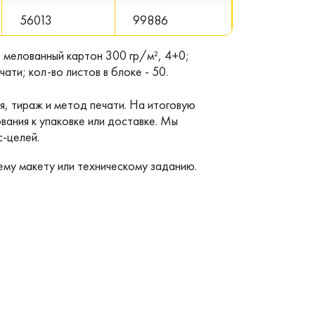
56013
99886
 мелованный картон 300 гр/м², 4+0;
ати; кол-во листов в блоке - 50.
я, тираж и метод печати. На итоговую
вания к упаковке или доставке. Мы
с-целей.
му макету или техническому заданию.