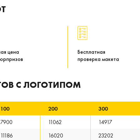
ЮТ
ная цена
Бесплатная
сюрпризов
проверка макета
ТОВ С ЛОГОТИПОМ
100
200
300
7900
11062
14917
11186
16020
23202