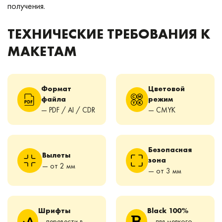
получения.
ТЕХНИЧЕСКИЕ ТРЕБОВАНИЯ К
МАКЕТАМ
Формат
Цветовой
файла
режим
— PDF / AI / CDR
— CMYK
Безопасная
Вылеты
зона
— от 2 мм
— от 3 мм
Шрифты
Black 100%
— перевести в
— для мелкого