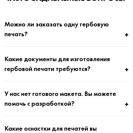
Можно ли заказать одну гербовую
печать?
Конечно. Мы изготавливаем их в том количестве,
Какие документы для изготовления
которое необходимо, начиная от одного
гербовой печати требуются?
экземпляра. Каждый заказ проходит полный цикл
согласования, независимо от объема.
Нужен официальный запрос от руководителя,
У нас нет готового макета. Вы можете
копия свидетельства ОГРН, ИНН и документ,
помочь с разработкой?
подтверждающий право на использование
герба. Полный перечень мы предоставим при
Да. Вам не нужно отдельно заказывать макет
консультации.
Какие оснастки для печатей вы
гербовой печати — мы подготовим его сами. Мы